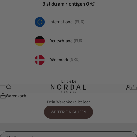
Zum Inhalt springen
Bist du am richtigen Ort?
International
(EUR)
Deutschland
(EUR)
Dänemark
(DKK)
Ich bleibe
Suche
Menü
nordal.com
Whole
Wa
Warenkorb
Dein Warenkorb ist leer
WEITER EINKAUFEN