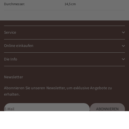
Durchmesser:
14,5 cm
Über Nordal
Service
Online einkaufen
Die Info
Newsletter
Abonnieren Sie unseren Newsletter, um exklusive Angebote zu
erhalten.
E-Mail
ABONNIEREN
Indem Sie sich für unseren Newsletter anmelden, stimmen Sie unserer
Datenschutzrichtlinie zu.