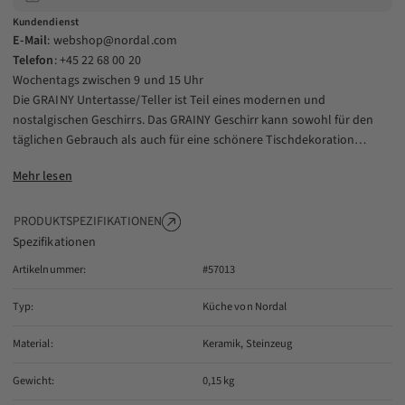
Kundendienst
E-Mail
:
webshop@nordal.com
Telefon
: +45 22 68 00 20
Wochentags zwischen 9 und 15 Uhr
Die GRAINY Untertasse/Teller ist Teil eines modernen und
nostalgischen Geschirrs. Das GRAINY Geschirr kann sowohl für den
täglichen Gebrauch als auch für eine schönere Tischdekoration
verwendet werden, bei der Sie zwischen den verschiedenen Designs
Mehr lesen
und Farben kombinieren können. Der Artikel kann von Stück zu Stück
variieren, da die reaktive Glasur jedes Stück einzigartig macht.
Spülmaschinenfest.
PRODUKTSPEZIFIKATIONEN
Spezifikationen
Artikelnummer:
#57013
Typ:
Küche von Nordal
Material:
Keramik, Steinzeug
Gewicht:
0,15 kg