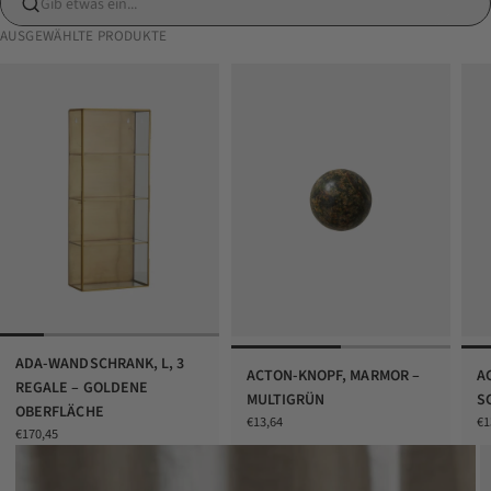
Gib etwas ein...
AUSGEWÄHLTE PRODUKTE
ADA-WANDSCHRANK, L, 3
ACTON-KNOPF, MARMOR –
A
REGALE – GOLDENE
MULTIGRÜN
S
OBERFLÄCHE
Angebot
An
€13,64
€1
Angebot
€170,45