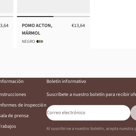
ecio de oferta
Precio de oferta
3,64
POMO ACTON,
€13,64
MÁRMOL
NEGRO
Información
Boletín informativo
Instrucciones
Suscríbete a nuestro boletín para recibir of
Informes de inspección
Correo electrónico
Sala de prensa
Trabajos
Al suscribirse a nuestro boletín, acepta nuestra 