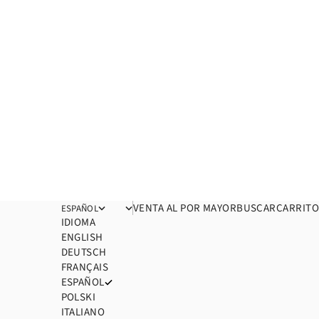
Venta al por mayor
VENTA AL POR MAYOR
Buscar
BUSCAR
Carrito
CARRITO
ESPAÑOL
IDIOMA
ENGLISH
DEUTSCH
FRANÇAIS
ESPAÑOL
POLSKI
ITALIANO