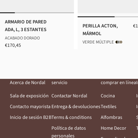
ARMARIO DE PARED
Pr
PERILLA ACTON,
€1
ADA, L, 3 ESTANTES
MÁRMOL
ACABADO DORADO
VERDE MÚLTIPLE
Precio de oferta
€170,45
Acerca de Nordal
servicio
comprar en línea
Sala de exposición
Contactar Nordal
Cocina
Contacto mayorista
Entrega & devoluciones
Textiles
Inicio de sesión B2B
Terms & conditions
Alfombras
Política de datos
Home Decor
personales