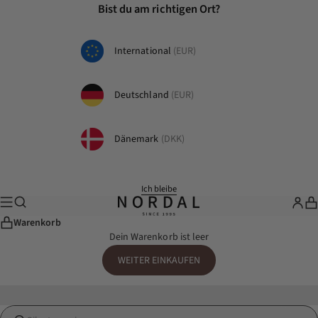
Zum Inhalt springen
Bist du am richtigen Ort?
International
(EUR)
Deutschland
(EUR)
Dänemark
(DKK)
Ich bleibe
Suche
Menü
nordal.com
Whole
Wa
Warenkorb
Dein Warenkorb ist leer
WEITER EINKAUFEN