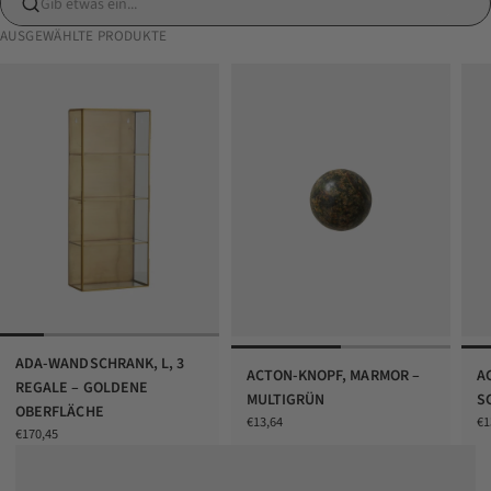
Gib etwas ein...
AUSGEWÄHLTE PRODUKTE
ADA-WANDSCHRANK, L, 3
ACTON-KNOPF, MARMOR –
A
REGALE – GOLDENE
MULTIGRÜN
S
OBERFLÄCHE
Angebot
An
€13,64
€1
Angebot
€170,45