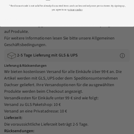
Versand an eine Privatadresse: 10 €
*The discount code is not valid for already discounted items and can be used only once per customer. By signing up,
Lieferzeit:
you agree to our
privacy policy
Die voraussichtliche Lieferzeit beträgt 2-5 Tage.
Rückgabe:
Sie haben ein 30-tägiges Widerrufsrecht und eine zweijährige Garantie
auf Produkte.
Für weitere Informationen lesen Sie bitte unsere
Allgemeinen
Geschäftsbedingungen
.
2-5 Tage Lieferung mit GLS & UPS
Lieferung & Rücksendungen
Wir bieten kostenlosen Versand für alle Einkäufe über 99 € an. Die
Artikel werden mit GLS, UPS oder dem Speditionsunternehmen
Dachser geliefert. Ihre Versandoptionen für die ausgewählten
Produkte werden beim Checkout angezeigt.
Versandkosten für Einkäufe unter 99 € sind wie folgt:
Versand zu GLS Paketshop: 10 €
Versand an eine Privatadresse: 10 €
Lieferzeit:
Die voraussichtliche Lieferzeit beträgt 2-5 Tage.
Rücksendungen: