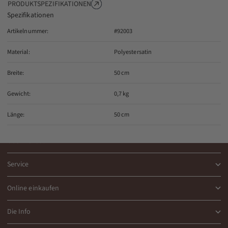
PRODUKTSPEZIFIKATIONEN
Spezifikationen
Artikelnummer:
#92003
Material:
Polyestersatin
Breite:
50 cm
Gewicht:
0,7 kg
Länge:
50 cm
Über Nordal
Service
Online einkaufen
Die Info