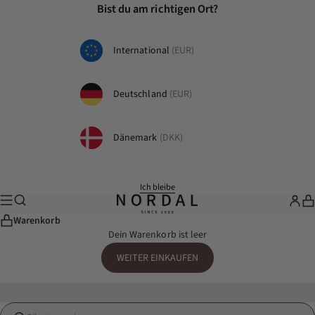
Zum Inhalt springen
Bist du am richtigen Ort?
International
(EUR)
Deutschland
(EUR)
Dänemark
(DKK)
Ich bleibe
Suche
Menü
nordal.com
Whole
Wa
Warenkorb
Dein Warenkorb ist leer
WEITER EINKAUFEN