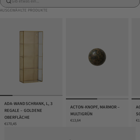
Gib etwas ein...
AUSGEWÄHLTE PRODUKTE
ADA-WANDSCHRANK, L, 3
ACTON-KNOPF, MARMOR –
A
REGALE – GOLDENE
MULTIGRÜN
S
OBERFLÄCHE
Angebot
An
€13,64
€1
Angebot
€170,45