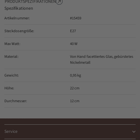
PRODUKTSPEZIFIKATIONEN
Spezifikationen
Artikelnummer:
#15459
Steckdosengröße:
E27
Max Watt:
40 W
Material:
Von Hand facettiertes Glas, gebürstetes
Nickelmetall
Gewicht:
0,95 kg
Höhe:
22 cm
Durchmesser:
12 cm
Über Nordal
Service